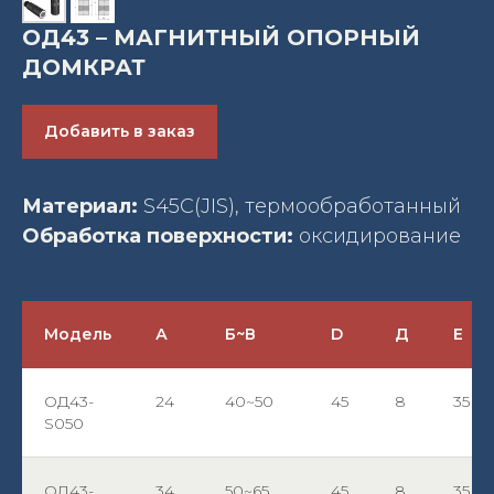
ОД43 – МАГНИТНЫЙ ОПОРНЫЙ
ДОМКРАТ
Добавить в заказ
Материал:
S45C(JIS), термообработанный
Обработка поверхности:
оксидирование
Модель
А
Б~В
D
Д
Е
ОД43-
24
40~50
45
8
35
S050
ОД43-
34
50~65
45
8
35