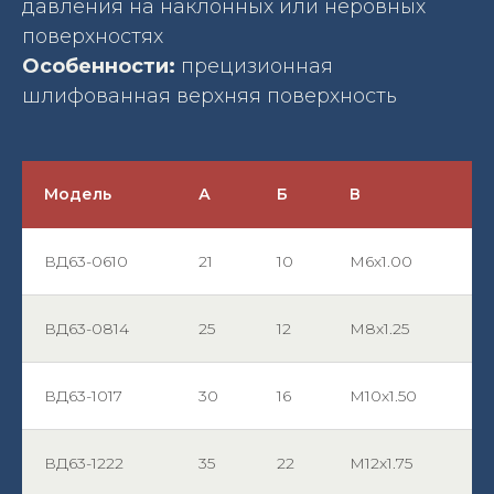
давления на наклонных или неровных
поверхностях
Особенности:
прецизионная
шлифованная верхняя поверхность
Модель
А
Б
В
ВД63-0610
21
10
М6х1.00
ВД63-0814
25
12
М8х1.25
ВД63-1017
30
16
М10х1.50
ВД63-1222
35
22
М12х1.75