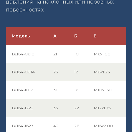
давления на наклонных или неровных
поверхностях
Модель
А
Б
В
ВД64-0610
21
10
М6х1.00
ВД64-0814
25
12
М8х1.25
ВД64-1017
30
16
М10х1.50
ВД64-1222
35
22
М12х1.75
ВД64-1627
42
26
М16х2.00