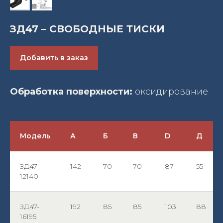
ЗД47 – СВОБОДНЫЕ ТИСКИ
Добавить в заказ
Обработка поверхности:
оксидирование
Модель
А
Б
В
D
Д
ЗД47-
142
70
70
87
55
12140
ЗД47-
192
85
85
103
88
16195