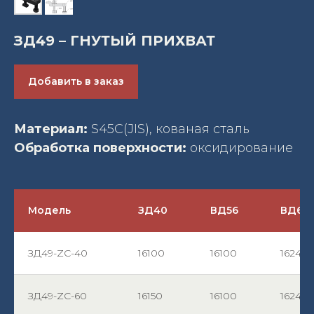
ЗД49 – ГНУТЫЙ ПРИХВАТ
Добавить в заказ
Материал:
S45C(JIS), кованая сталь
Обработка поверхности:
оксидирование
Модель
ЗД40
ВД56
ВД65
ЗД49-ZC-40
16100
16100
1624
ЗД49-ZC-60
16150
16100
1624