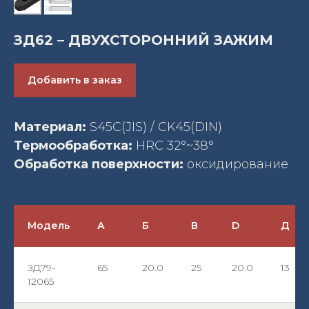
ЗД62 – ДВУХСТОРОННИЙ ЗАЖИМ
Добавить в заказ
Материал:
S45C(JIS) / CK45(DIN)
Термообработка:
HRC 32°~38°
Обработка поверхности:
оксидирование
Модель
А
Б
В
D
Д
ЗД79-
65
20.0
25
20.0
13
12065