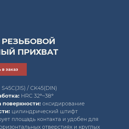
– РЕЗЬБОВОЙ
ЫЙ ПРИХВАТ
 в заказ
:
S45C(JIS) / CK45(DIN)
аботка:
HRC 32°~38°
 поверхности:
оксидирование
сти:
цилиндрический штифт
ует площадь контакта и удобен для
оризонтальных отверстиях и круглых