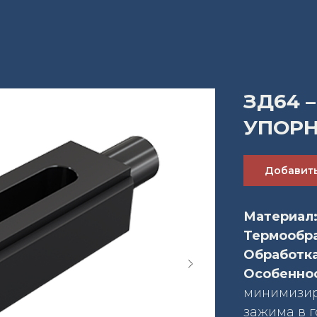
ЗД64 
УПОРН
Добавить
Материал
Термообр
Обработка
Особенно
минимизир
зажима в г