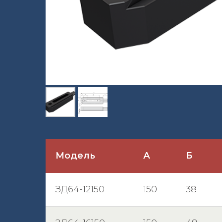
Модель
А
Б
ЗД64-12150
150
38