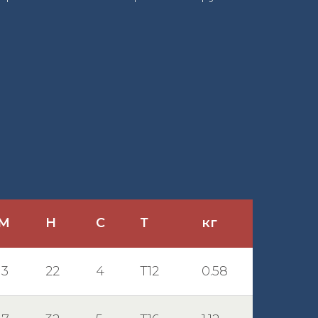
М
Н
С
Т
кг
13
22
4
Т12
0.58