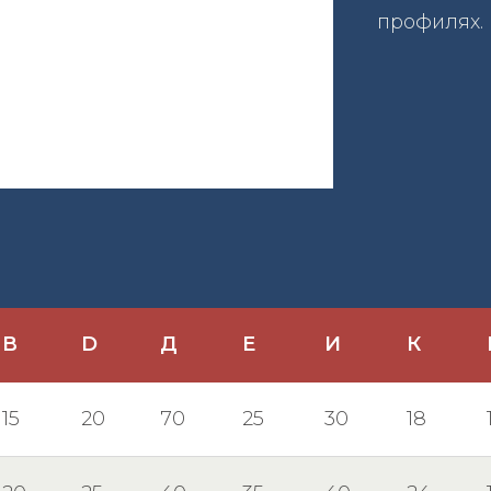
профилях.
В
D
Д
Е
И
К
15
20
70
25
30
18